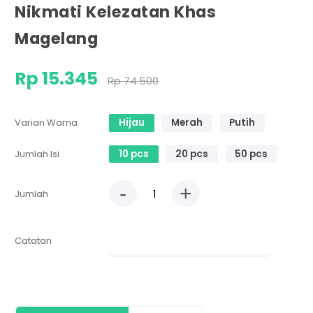
Nikmati Kelezatan Khas
Magelang
Rp 15.345
Rp 74.500
Varian Warna
Hijau
Merah
Putih
Jumlah Isi
10 pcs
20 pcs
50 pcs
-
+
Jumlah
Catatan